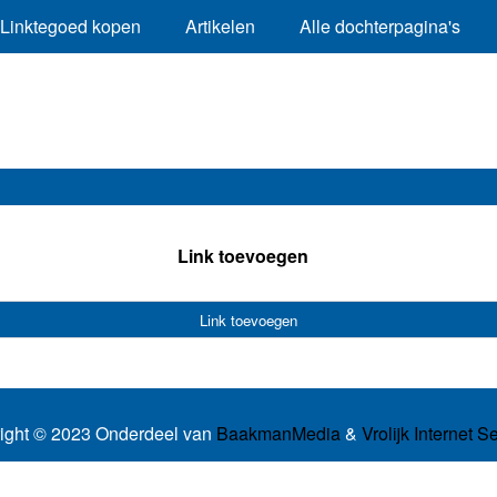
Linktegoed kopen
Artikelen
Alle dochterpagina's
Link toevoegen
Link toevoegen
ight © 2023 Onderdeel van
BaakmanMedia
&
Vrolijk Internet S